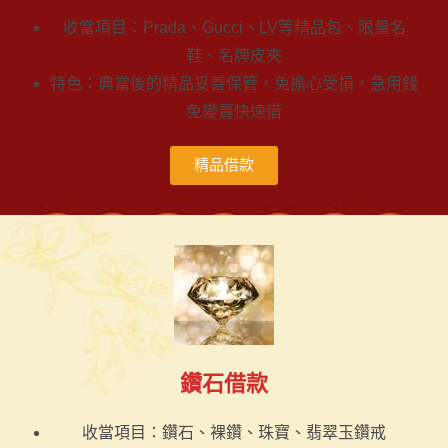
收當項目：Prada、Gucci、LV等精品包、限量名
鞋、名牌皮夾
特色：典當後的精品妥善保管，免擔心受損，急用錢
免變賣快速借
精品借款
鑽石借款
收當項目：鑽石、裸鑽、珠寶、翡翠玉鑽戒