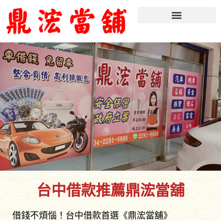
台中借款推薦鼎浤當舖
借錢不煩惱！台中借款首選《鼎浤當舖》