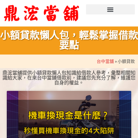
小額貸款懶人包，輕鬆掌握借款
要點
台中當舖
»
小額貸款
鼎浤當舖提供小額貸款懶人包知識給借款人參考，彙整相關知
識給大家，在來
台中當鋪借款
前，建議您先充分了解，維護您
自身的權益。